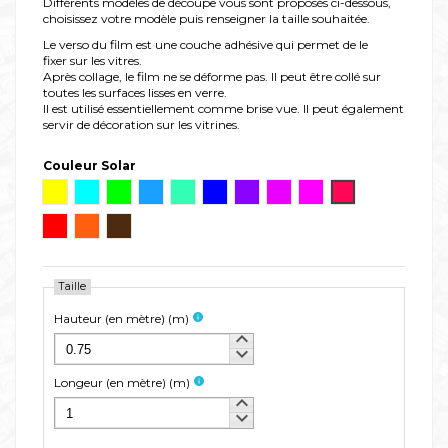
Différents modèles de découpe vous sont proposés ci-dessous,
choisissez votre modèle puis renseigner la taille souhaitée.
Le verso du film est une couche adhésive qui permet de le
fixer sur les vitres.
Après collage, le film ne se déforme pas. Il peut être collé sur
toutes les surfaces lisses en verre.
Il est utilisé essentiellement comme brise vue. Il peut également
servir de décoration sur les vitrines.
Couleur Solar
Jaune C
Turquoise C
Vert citron C
Bleu azur C
Vert menthe C
Bleu ocean C
Violet C
Prune C
Rose C
Framboise C
Rouge C
Orange C
Chocolat C
Taille
Hauteur (en mètre)
(
m
)
info
keyboard_arrow_up
keyboard_arrow_down
Longeur (en mètre)
(
m
)
info
keyboard_arrow_up
keyboard_arrow_down