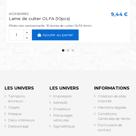
9,44 €
ACCESSOIRES
Lame de cutter OLFA (10pcs)
Photo non contractuelle. 10 lames de cutter OLFA 9mm
Ajouter au panier
LES UNIVERS
LES UNIVERS
INFORMATIONS
Tampons
Impression
Création de sites
encreurs
internet
Adhésifs
Objets
Mentions légales
Drapeaux
Masque
Conditions
Marquages
Générales de Vente
Déco intérieure
véhicules
Formulaire de
Destockage
Signalétique
contact