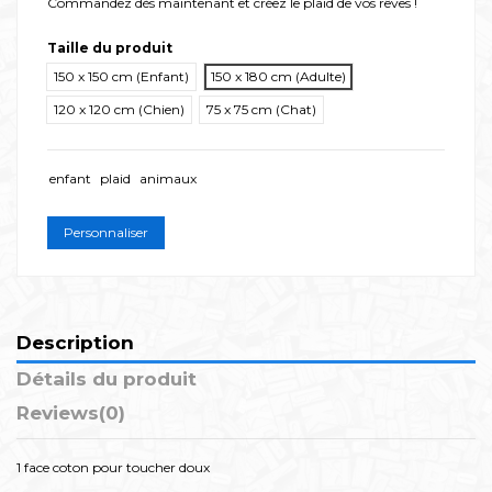
Commandez dès maintenant et créez le plaid de vos rêves !
Taille du produit
150 x 150 cm (Enfant)
150 x 180 cm (Adulte)
120 x 120 cm (Chien)
75 x 75 cm (Chat)
enfant
plaid
animaux
Personnaliser
Description
Détails du produit
Reviews
(0)
1 face coton pour toucher doux