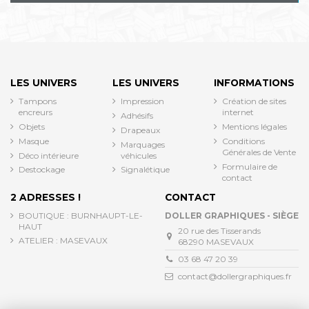
LES UNIVERS
LES UNIVERS
INFORMATIONS
Tampons
Impression
Création de sites
encreurs
internet
Adhésifs
Objets
Mentions légales
Drapeaux
Masque
Conditions
Marquages
Générales de Vente
Déco intérieure
véhicules
Formulaire de
Destockage
Signalétique
contact
2 ADRESSES !
CONTACT
BOUTIQUE : BURNHAUPT-LE-
DOLLER GRAPHIQUES - SIÈGE
HAUT
20 rue des Tisserands
ATELIER : MASEVAUX
68290 MASEVAUX
03 68 47 20 39
contact@dollergraphiques.fr