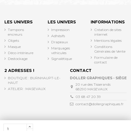
LES UNIVERS
LES UNIVERS
INFORMATIONS
Tampons
Impression
Création de sites
encreurs
internet
Adhésifs
Objets
Mentions légales
Drapeaux
Masque
Conditions
Marquages
Générales de Vente
Déco intérieure
véhicules
Formulaire de
Destockage
Signalétique
contact
2 ADRESSES !
CONTACT
BOUTIQUE : BURNHAUPT-LE-
DOLLER GRAPHIQUES - SIÈGE
HAUT
20 rue des Tisserands
ATELIER : MASEVAUX
68290 MASEVAUX
03 68 47 20 39
contact@dollergraphiques.fr