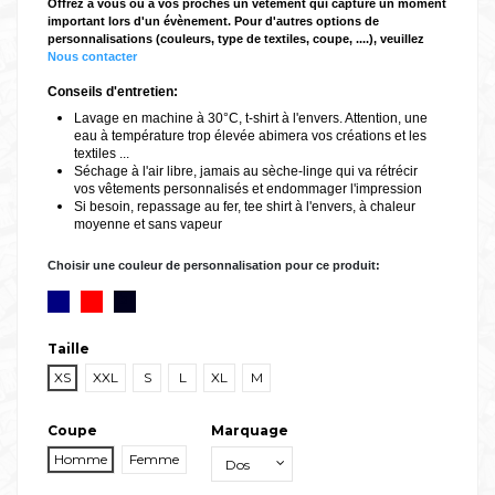
Offrez à vous ou à vos proches un vêtement qui capture un moment
important lors d'un évènement. Pour d'autres options de
personnalisations (couleurs, type de textiles, coupe, ....), veuillez
Nous contacter
Conseils d'entretien:
Lavage en machine à 30°C, t-shirt à l'envers. Attention, une
eau à température trop élevée abimera vos créations et les
textiles ...
Séchage à l'air libre, jamais au sèche-linge qui va rétrécir
vos vêtements personnalisés et endommager l'impression
Si besoin, repassage au fer, tee shirt à l'envers, à chaleur
moyenne et sans vapeur
Choisir une couleur de personnalisation pour ce produit:
bl
bl
bl
Taille
XS
XXL
S
L
XL
M
Coupe
Marquage
Homme
Femme