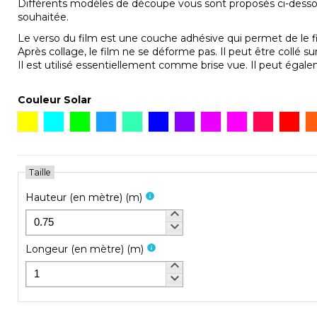
Différents modèles de découpe vous sont proposés ci-dessous
souhaitée.
Le verso du film est une couche adhésive qui permet de le fixe
Après collage, le film ne se déforme pas. Il peut être collé sur
Il est utilisé essentiellement comme brise vue. Il peut égalem
Couleur Solar
Jaune C
Turquoise C
Vert citron C
Bleu azur C
Vert menthe C
Bleu ocean C
Violet C
Prune C
Rose C
Framboise
Roug
Taille
Hauteur (en mètre)
(
m
)
info
keyboard_arrow_up
keyboard_arrow_down
Longeur (en mètre)
(
m
)
info
keyboard_arrow_up
keyboard_arrow_down