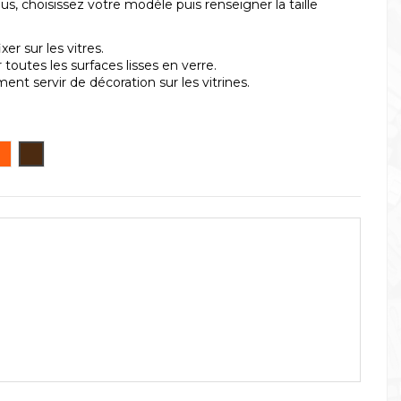
, choisissez votre modèle puis renseigner la taille
r sur les vitres.
 toutes les surfaces lisses en verre.
ent servir de décoration sur les vitrines.
 C
e C
Orange C
Chocolat C