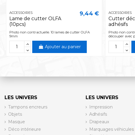
9,44 €
ACCESSOIRES
ACCESSOIRES
Lame de cutter OLFA
Cutter déc
(10pcs)
adhésifs
Photo non contractuelle. 10 lames de cutter OLFA
Photo non contra
9mm
découper avec pr
Ajouter au panier
LES UNIVERS
LES UNIVERS
Tampons encreurs
Impression
Objets
Adhésifs
Masque
Drapeaux
Déco intérieure
Marquages véhicules